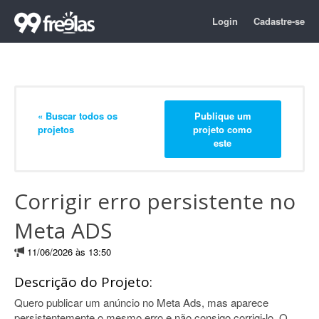
Login
Cadastre-se
« Buscar todos os
Publique um
projetos
projeto como
este
Corrigir erro persistente no
Meta ADS
11/06/2026 às 13:50
Descrição do Projeto:
Quero publicar um anúncio no Meta Ads, mas aparece
persistentemente o mesmo erro e não consigo corrigi-lo. O