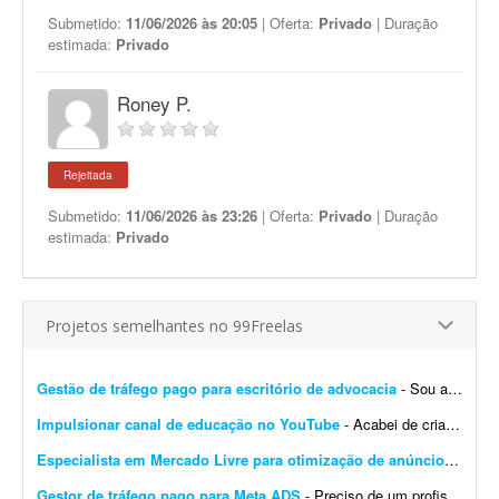
Submetido:
11/06/2026 às 20:05
| Oferta:
Privado
| Duração
estimada:
Privado
Roney P.
Rejeitada
Submetido:
11/06/2026 às 23:26
| Oferta:
Privado
| Duração
estimada:
Privado
Projetos semelhantes no 99Freelas
Gestão de tráfego pago para escritório de advocacia
- Sou advogada e estou iniciando meu escritório. Procuro freelancer de tráfego pago, não agência, para começarmos pequeno e crescermos juntos conforme os resultados ...
Impulsionar canal de educação no YouTube
- Acabei de criar um canal de educação no YouTube e preciso de ajuda para impulsionar o canal e os vídeos que serão publicados. O canal foi criado esta semana e possui 1 v...
Especialista em Mercado Livre para otimização de anúncios
- Desc
Gestor de tráfego pago para Meta ADS
- Preciso de um profissional para criar e otimizar campanhas de tráfego pago no Instagram e Facebook (Meta Ads), focadas em geração de clientes para psicopedagogia e consultoria ...