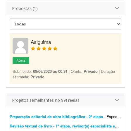
Propostas (1)
Asiguima
Aceita
Submetido:
09/06/2023 às 00:31
| Oferta:
Privado
| Duração
estimada:
Privado
Projetos semelhantes no 99Freelas
Preparação editorial de obra bibliográfica - 2ª etapa
- Especializado em obras bibliográficas. Importante! Serão aceitas apenas propostas de profissionais com formação ou experiência comprovada em preparaç&atil...
Revisão textual de livro - 1ª etapa, revisor(a) especialista em Português