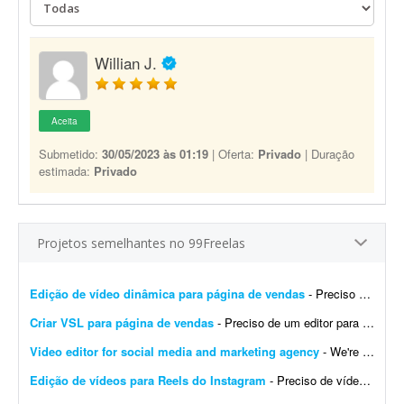
Willian J.
Aceita
Submetido:
30/05/2023 às 01:19
| Oferta:
Privado
| Duração
estimada:
Privado
Projetos semelhantes no 99Freelas
Edição de vídeo dinâmica para página de vendas
- Preciso de um editor de vídeo para realizar uma edição dinâmica de um vídeo destinado a uma página de vendas. O vídeo precisa ser bem editado, com &...
Criar VSL para página de vendas
- Preciso de um editor para criar uma VSL bem dinâmica para uma página de vendas. O objetivo é chamar a atenção do lead e gerar muitas conversões.
Video editor for social media and marketing agency
- We're looking for a video editor who can take raw footage - or a blank canvas - and turn it into content that stops the scroll. The work spans both sides of the craft: editing and refining ra...
Edição de vídeos para Reels do Instagram
- Preciso de vídeos curtos para Reels do Instagram, com textos e cortes que mostrem toda a produtividade do meu nicho: fotos, ímãs e bottons personalizados.