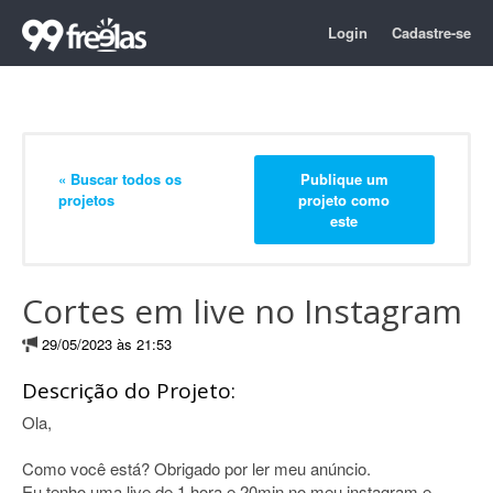
Login
Cadastre-se
« Buscar todos os
Publique um
projetos
projeto como
este
Cortes em live no Instagram
29/05/2023 às 21:53
Descrição do Projeto:
Ola,
Como você está? Obrigado por ler meu anúncio.
Eu tenho uma live de 1 hora e 20min no meu instagram e