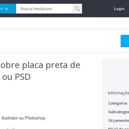
Login
rs
sobre placa preta de
I ou PSD
Informaçõe
Categoria:
Subcategor
Ilustrator ou Photoshop.
Orçamento