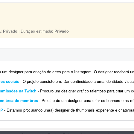
a:
Privado
| Duração estimada:
Privado
 designer para criação de artes para o Instagram. O designer receberá um calendário editorial já pronto
es sociais
- O projeto consiste em: Dar continuidade a uma identidade visual já existente (logotipo, paleta e tipografi
ansmissões na Twitch
- Procuro um designer gráfico talentoso para criar um conjunto completo de overlays personalizadas par
o em área de membros
- Preciso de um designer para criar os banners e as miniaturas das minhas aulas, que serão disponibilizad
RP
- Estamos procurando um(a) designer de thumbnails experiente e criativo(a) para fazer parte da nossa equipe! Busca