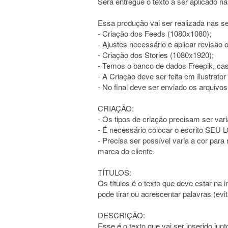
Será entregue o texto a ser aplicado na
Essa produção vai ser realizada nas se
- Criação dos Feeds (1080x1080);
- Ajustes necessário e aplicar revisão o
- Criação dos Stories (1080x1920);
- Temos o banco de dados Freepik, ca
- A Criação deve ser feita em Ilustrato
- No final deve ser enviado os arquivos
CRIAÇÃO:
- Os tipos de criação precisam ser vari
- É necessário colocar o escrito SEU
- Precisa ser possível varia a cor par
marca do cliente.
TÍTULOS:
Os títulos é o texto que deve estar na
pode tirar ou acrescentar palavras (evit
DESCRIÇÃO:
Esse é o texto que vai ser inserido junt