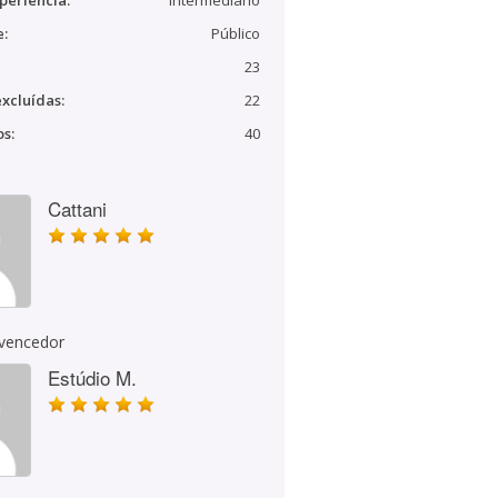
periência:
Intermediário
e:
Público
23
xcluídas:
22
s:
40
Cattani
 vencedor
Estúdio M.