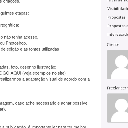
Nível de ex
s criações.
Visibilidad
guintes etapas:
Propostas:
rtográfica;
Propostas e
Interessado
so não tenha acesso,
r ou Photoshop.
Cliente
 de edição e as fontes utilizadas
adas, foto, desenho ilustração;
 LOGO AQUI (veja exemplos no site)
a realizarmos a adaptação visual de acordo com a
Freelancer
 imagem, caso ache necessário e achar possível
ar).
o a publicação, é importante ler para ter melhor