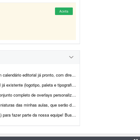
Aceita
, com direcionamento de headlines, subheadlines e ...
a já estão prontos). Já possuem brand kit pronto e a demo da p...
a minhas transmissões na Twitch. O objetivo é aprimorar a experiência ...
as em uma área de membros. Preciso de alguém que produza essas artes segu...
mos alguém que já tenha experiência com conteúdo de games...