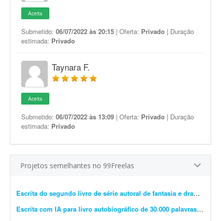
Aceita
Submetido:
06/07/2022 às 20:15
| Oferta:
Privado
| Duração
estimada:
Privado
Taynara F.
Aceita
Submetido:
06/07/2022 às 13:09
| Oferta:
Privado
| Duração
estimada:
Privado
Projetos semelhantes no 99Freelas
Escrita do segundo livro de série autoral de fantasia e drama
- Esto
Escrita com IA para livro autobiográfico de 30.000 palavras
- A Edit