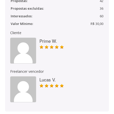
Propostas:
42
Propostas excluídas:
36
Interessados:
60
Valor Mínimo:
R$ 30,00
Cliente
Prime W.
Freelancer vencedor
Lucas V.