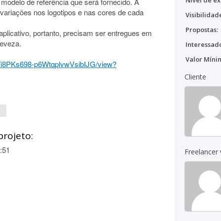
Nível de ex
odelo de referência que será fornecido. A
variações nos logotipos e nas cores de cada
Visibilidad
Propostas:
plicativo, portanto, precisam ser entregues em
leveza.
Interessado
Valor Míni
nrvTi8PKs698-p6WtqplvwVsibIJG/view?
Cliente
projeto:
:51
Freelancer