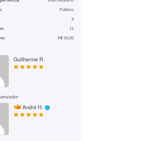
periência:
Intermediário
e:
Público
9
s:
12
mo:
R$ 50,00
Guilherme R.
 vencedor
André H.