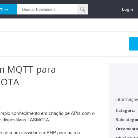
Login
rs
om MQTT para
MOTA
Informaçõe
Categoria:
amplo conhecimento em criação de APIs com o
e dispositivos TASMOTA.
Subcategor
Orçamento
ão com um servidor em PHP para outros