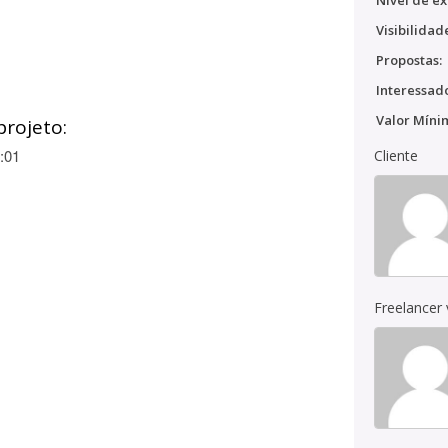
Nível de ex
Visibilidad
Propostas:
Interessado
Valor Míni
projeto:
:01
Cliente
Freelancer