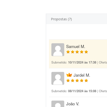
Propostas (7)
Samuel M.
Submetido:
10/11/2024 às 17:38
| Ofert
Jardel M.
Submetido:
08/11/2024 às 15:08
| Ofert
João V.