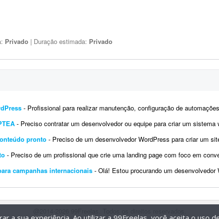
a:
Privado
| Duração estimada:
Privado
rdPress
- Profissional para realizar manutenção, configuração de automações, melhoria visual e a
IPTEA
- Preciso contratar um desenvolvedor ou equipe para criar um sistema web (SaaS multi-tenant) voltado para a emissão d
conteúdo pronto
- Preciso de um desenvolvedor WordPress para criar um site institucional simples, de aproximadamente 5 págin
to
- Preciso de um profissional que crie uma landing page com foco em conversão para um infoproduto. A página deve ter con
para campanhas internacionais
- Olá! Estou procurando um desenvolvedor WordPress com experiência em Google Tag Manager
@2014-2026 99Freelas. Todos os direitos reservados.
r a sua experiência. Ao utilizar a 99Freelas, você aceita o uso 