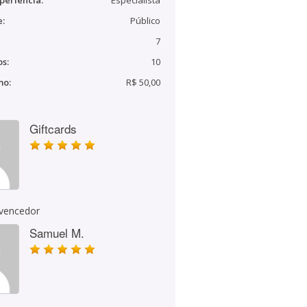
periência:
Especialista
e:
Público
7
s:
10
mo:
R$ 50,00
Giftcards
 vencedor
Samuel M.