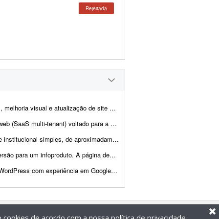
Rejeitada
tualização de site de notícias em WordPress. At...
igital da CIPTEA (Carteira de Identificação da Pessoa com Tra...
as (Home). - O projeto é cultural (Cuidadores da Memória - Encontro R...
teúdo e layout focados em vendas, com elementos que incent...
, Google Analytics 4 e Google Consent Mode v2 para realizar adequações técni...
de cookies de acordo com a nossa
política de privacidade
.