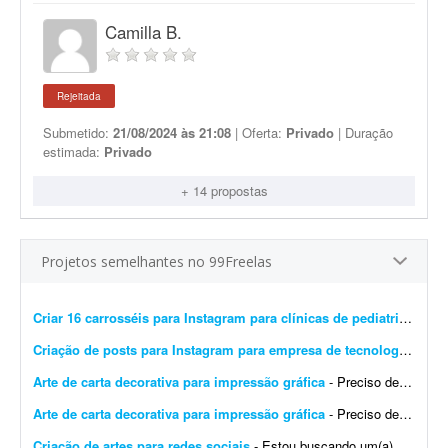
Camilla B.
Rejeitada
Submetido:
21/08/2024 às 21:08
| Oferta:
Privado
| Duração
estimada:
Privado
+ 14 propostas
Projetos semelhantes no 99Freelas
Criar 16 carrosséis para Instagram para clínicas de pediatria
- Preci
Criação de posts para Instagram para empresa de tecnologia
- Esto
Arte de carta decorativa para impressão gráfica
- Preciso de um design para imprimir uma carta decorativa na gráfica. A arte deve ser editável em PDF, conforme exigido pela gráfica. Quero unir dois elementos: o lobo ficar&aac...
Arte de carta decorativa para impressão gráfica
- Preciso de um design para imprimir uma carta decorativa na gráfica. A arte deve ser editável em PDF, conforme exigido pela gráfica. Quero unir dois elementos: o lobo no cart&a...
Criação de artes para redes sociais
- Estou buscando um(a) designer para uma parceria de longo prazo na criação de artes para redes sociais. A demanda inicial será de: * 8 artes para o feed por mês; * Stori...