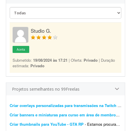
Studio G.
Aceita
Submetido:
19/08/2024 às 17:21
| Oferta:
Privado
| Duração
estimada:
Privado
Projetos semelhantes no 99Freelas
Criar overlays personalizadas para transmissões na Twitch
- Procuro um designer gráfico talentoso para criar um conjunto completo de overlays personalizadas para minhas transmissões na Twitch. O objetivo é aprimorar a experiência ...
Criar banners e miniaturas para curso em área de membros
- Preci
Criar thumbnails para YouTube - GTA RP
- Estamos procurando um(a) designer de thumbnails experiente e criativo(a) para fazer parte da nossa equipe! Buscamos alguém que já tenha experiência com conteúdo de games...