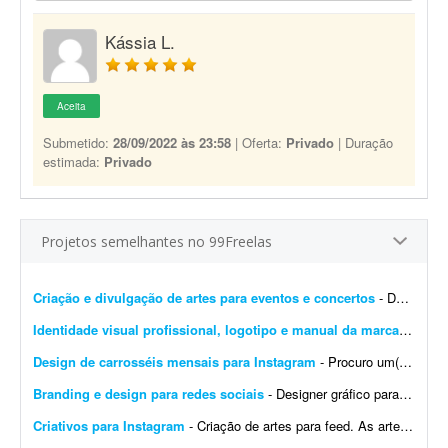
Kássia L.
Aceita
Submetido:
28/09/2022 às 23:58
| Oferta:
Privado
| Duração
estimada:
Privado
Projetos semelhantes no 99Freelas
Criação e divulgação de artes para eventos e concertos
- Dar visibilidade por meio de publicidade, marketing, imagens 4D, propagandas, digitações, criação de logotipos e artes em geral. O objetivo é inovar na forma com...
Identidade visual profissional, logotipo e manual da marca
- Crio u
Design de carrosséis mensais para Instagram
- Procuro um(a) designer para criar 4 carrosséis por mês para o Instagram de uma franquia de uma rede de farmácias. A marca já tem identidade visual definida pela rede/mat...
Branding e design para redes sociais
- Designer gráfico para startup SaaS na área da saúde (projeto inicial com possibilidade de longo prazo) Sobre a empresa A Sulnex é uma startup SaaS brasileira em desenv...
Criativos para Instagram
- Criação de artes para feed. As artes para stories serão adaptações/replicações das peças do feed, com os ajustes necessários ao forma...