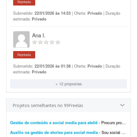
Rejeitada
Submetido:
22/01/2026 às 14:53
| Oferta:
Privado
| Duração
estimada:
Privado
Ana I.
Rejeitada
Submetido:
22/01/2026 às 01:38
| Oferta:
Privado
| Duração
estimada:
Privado
+ 12 propostas
Projetos semelhantes no 99Freelas
Gestão de conteúdo e social media para ateliê
- Procuro profissional para assumir o planejamento, criação, organização e programação do conteúdo do Instagram do Ateliê Questa Cerâmica,...
Auxílio na gestão de stories para social media
- Sou social media e procuro alguém que me auxilie na produção de stories profissionais, com execução simples e sem muita elaboração. - Criaç&...