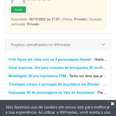
Aceita
Submetido:
06/12/2022 às 17:07
| Oferta:
Privado
| Duração
estimada:
Privado
Projetos semelhantes no 99Freelas
Criar figura em cena com os 4 personagens Hayasii
- Gostaria de uma figura que, na verdade, seja uma cena com os quatro personagens da banda Hayasii, de DanDaDan. A cena de referência está em anexo. Minha ideia é que os personage...
Gerar arquivos .3mf para coleções de brinquedos 3D multicoloridos
Modelagem 3D pra impressora FDM
- Tenho um tênis que precisava taransformá-lo em modelo 3D. Este cliente quer fazer isso com todos os tênis da marca, este seria um piloto pra validação de uma futura...
Timelapse urbano e animação de arquitetura em Blender
- Procuro modelador e animador 3D especialista em Blender para criar animações urbanas e timelapses de cidades em estilo documentário. Deve incluir animação de elem...
Impressão 3D de personagens do Vale do Amanhecer
- Preciso de um projeto para impressão 3D de dois personagens do Vale do Amanhecer: - Príncipe Ariane - Ministro Yuricy
Nós fazemos uso de cookies em nosso site para melhorar
a sua experiência. Ao utilizar a 99Freelas, você aceita o uso
@2014-2026 99Freelas. Todos os direitos reservados.