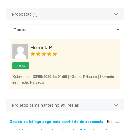
Propostas (1)
Henrick P.
Aceita
Submetido:
30/09/2020 às 01:56
| Oferta:
Privado
| Duração
estimada:
Privado
Projetos semelhantes no 99Freelas
Gestão de tráfego pago para escritório de advocacia
- Sou advogada e estou iniciando meu escritório. Procuro freelancer de tráfego pago, não agência, para começarmos pequeno e crescermos juntos conforme os resultados ...