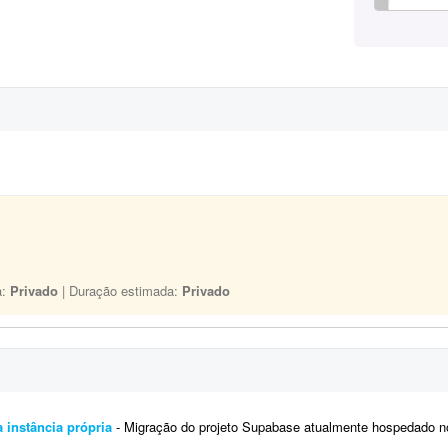
a:
Privado
| Duração estimada:
Privado
 instância própria
- Migração do projeto Supabase atualmente hospedado no Lovable para uma instância própria, sem 