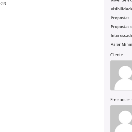
Nível de ex
:23
Visibilidad
Propostas:
Propostas e
Interessado
Valor Míni
Cliente
Freelancer