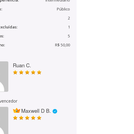
periência:
Intermediário
e:
Público
2
xcluídas:
1
s:
5
mo:
R$ 50,00
Ruan C.
 vencedor
Maxwell D B.