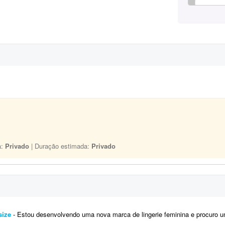
a:
Privado
| Duração estimada:
Privado
size
- Estou desenvolvendo uma nova marca de lingerie feminina e procuro uma designer de moda para criar o primeiro model