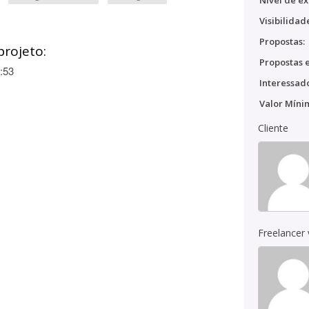
Nível de ex
Visibilidad
Propostas:
projeto:
Propostas e
:53
Interessado
Valor Míni
Cliente
Freelancer