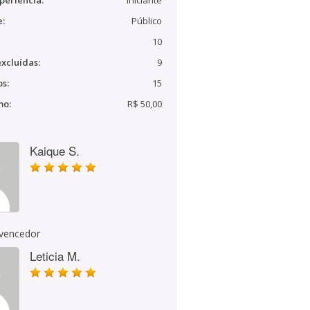
periência:
Iniciante
e:
Público
10
xcluídas:
9
s:
15
mo:
R$ 50,00
Kaique S.
 vencedor
Leticia M.