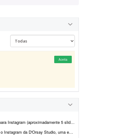
Aceita
para duas clientes pediatras. A identidade visual já está pré-definida...
ada em desenvolvimento de hardware, software, sistemas embarcados e soluçõ...