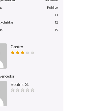
periência:
Iniciante
e:
Público
13
xcluídas:
12
s:
19
Castro
 vencedor
Beatriz S.