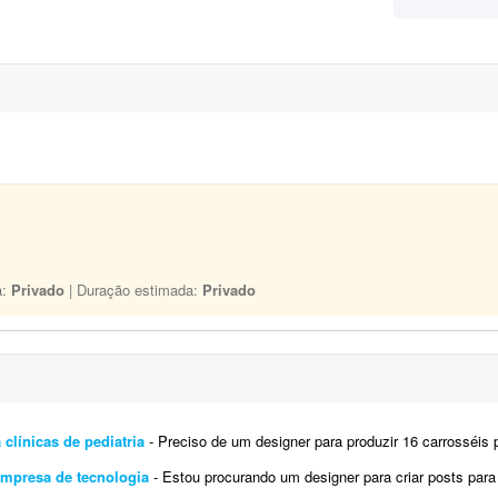
a:
Privado
| Duração estimada:
Privado
 clínicas de pediatria
- Preciso de um designer para produzir 16 carrosséis para Instagram (aproximadamente 5 slides cada), 
empresa de tecnologia
- Estou procurando um designer para criar posts para o Instagram da D'Orsay Studio, uma empresa especializ