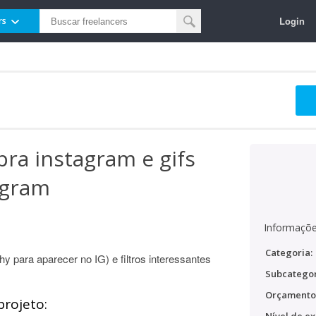
Login
rs
 pra instagram e gifs
agram
Informaçõe
Categoria:
y para aparecer no IG) e filtros interessantes
Subcategor
Orçamento
projeto: