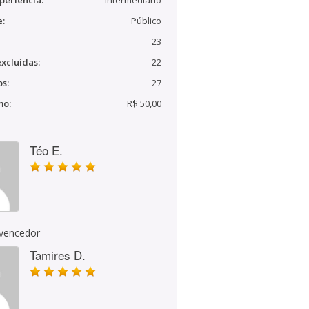
periência:
Intermediário
e:
Público
23
xcluídas:
22
s:
27
mo:
R$ 50,00
Téo E.
 vencedor
Tamires D.