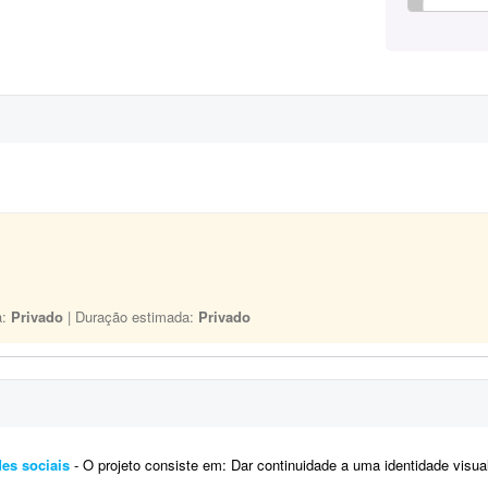
a:
Privado
| Duração estimada:
Privado
es sociais
- O projeto consiste em: Dar continuidade a uma identidade visual já existente (logotipo, paleta e tipografi