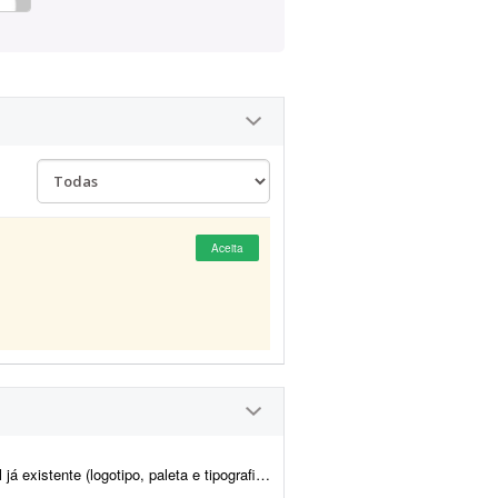
Aceita
a já estão prontos). Já possuem brand kit pronto e a demo da p...