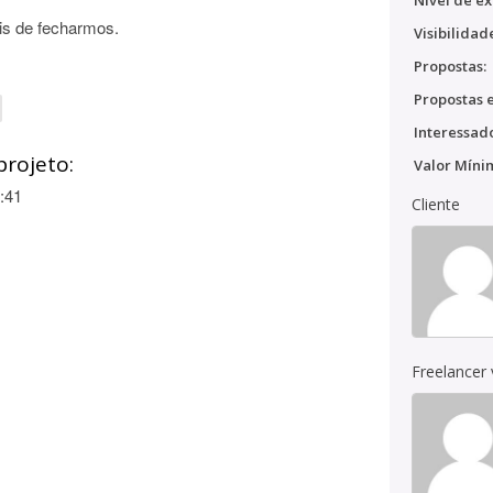
Nível de ex
is de fecharmos.
Visibilidad
Propostas:
Propostas e
Interessado
projeto:
Valor Míni
:41
Cliente
Freelancer