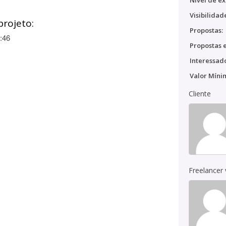
Nível de ex
Visibilidad
projeto:
Propostas:
:46
Propostas e
Interessado
Valor Míni
Cliente
Freelancer