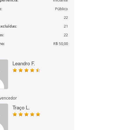
periência:
Iniciante
e:
Público
22
xcluídas:
21
s:
22
mo:
R$ 50,00
Leandro F.
 vencedor
Traço L.