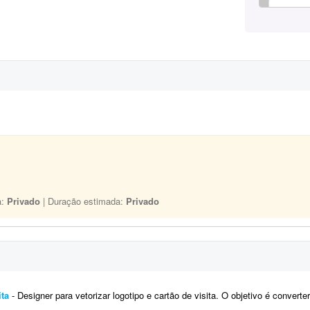
a:
Privado
| Duração estimada:
Privado
ita
- Designer para vetorizar logotipo e cartão de visita. O objetivo é converter o logotipo atual e o cartão de visita pa