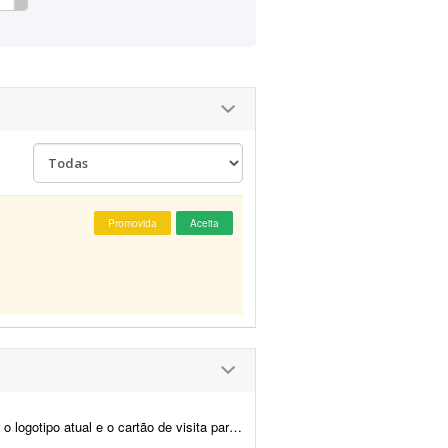
Promovida
Aceita
ra formato vetorial de alta qualidade, garantindo que n&atil...