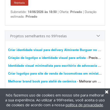
Rejeitada
Submetido:
14/06/2026 às 18:50
| Oferta:
Privado
| Duração
estimada:
Privado
Projetos semelhantes no 99Freelas
Criar identidade visual para delivery Almirante Burguer no litoral do RS
Criação de logotipo e identidade visual para artista
- Preciso criar uma identidade visual com um logotipo para a artista Brenda Rossetti. O projeto deve ser realizado sem uso de ferramentas de IA, ou seja, totalmente livre de IA.
Identidade visual minimalista para escritório de advocacia imobiliária
Criar logotipo para site de venda de locomotivas em miniatura
- Pr
Melhorar brand book para ateliê de cerâmica
- Melhorar um brand book existente para um ateliê de cerâmica, além de toda a parte de papelaria; por exemplo: - Essência da marca - Propósito - Missão - Vis&a...
Nós fazemos uso de cookies em nosso site para melhorar
a sua experiência. Ao utilizar a 99Freelas, você aceita o uso
@2014-2026 99Freelas. Todos os direitos reservados.
de cookies de acordo com a nossa
política de privacidade
.
Termos de uso
|
Política de privacidade