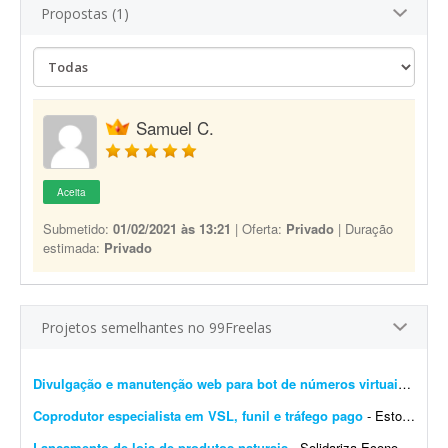
Propostas (1)
Samuel C.
Aceita
Submetido:
01/02/2021 às 13:21
| Oferta:
Privado
| Duração
estimada:
Privado
Projetos semelhantes no 99Freelas
Divulgação e manutenção web para bot de números virtuais (Telegram e web)
Coprodutor especialista em VSL, funil e tráfego pago
- Estou procurando um coprodutor com experiência comprovada em produtos digitais, que saiba estruturar e colocar para funcionar um funil de vendas completo - do anúncio até a comp...
Lançamento de loja de produtos naturais
- Solidariza Economia solidária é um jeito diferente de produzir, vender, comprar e trocar o que é preciso para viver: sem explorar os outros, sem buscar vantagem indevida e sem...