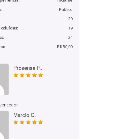
periência:
Iniciante
e:
Público
20
xcluídas:
19
s:
24
mo:
R$ 50,00
Prosense R.
 vencedor
Marcio C.