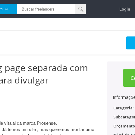
Login
rs
ng page separada com
ra divulgar
C
Informaçõe
Categoria:
Subcategor
de visual da marca Prosense.
Orçamento
ca. Já temos um site , mas queremos montar uma