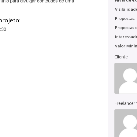
ínio para divulgar conteúdos de uma
Nível de ex
Visibilidad
Propostas:
projeto:
Propostas e
:30
Interessado
Valor Míni
Cliente
Freelancer