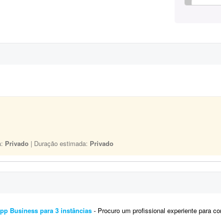
a:
Privado
| Duração estimada:
Privado
pp Business para 3 instâncias
- Procuro um profissional experiente para configurar, validar e testar 3 instâncias da API Oficial d