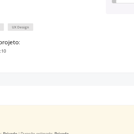
UX Design
projeto:
:10
a:
Privado
| Duração estimada:
Privado