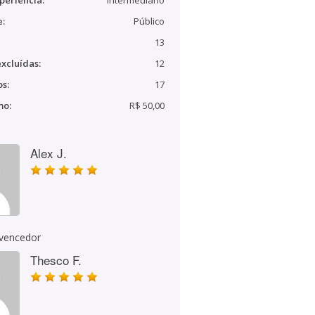
periência:
Intermediário
e:
Público
13
xcluídas:
12
s:
17
mo:
R$ 50,00
Alex J.
 vencedor
Thesco F.