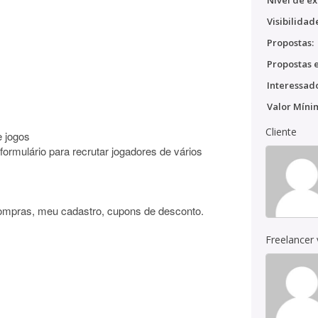
Nível de ex
Visibilidad
Propostas:
Propostas e
Interessado
Valor Míni
Cliente
e jogos
ormulário para recrutar jogadores de vários
compras, meu cadastro, cupons de desconto.
Freelancer