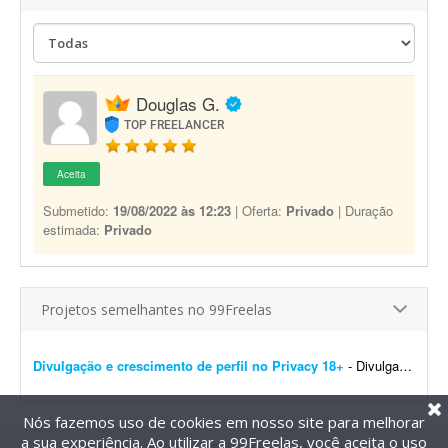
Douglas G.
TOP FREELANCER
Aceita
Submetido:
19/08/2022 às 12:23
| Oferta:
Privado
| Duração
estimada:
Privado
Projetos semelhantes no 99Freelas
Divulgação e crescimento de perfil no Privacy 18+
- Divulgação do meu perfil no Privacy para público adulto (18+), com o objetivo de aumentar a base de assinantes e o engajamento. Busco estratégias de marketing, capta&cce...
Nós fazemos uso de cookies em nosso site para melhorar
a sua experiência. Ao utilizar a 99Freelas, você aceita o uso