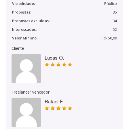
Visibilidade:
Público
Propostas:
35
Propostas excluídas:
34
Interessados:
52
Valor Mínimo:
R$ 50,00
Cliente
Lucas O.
Freelancer vencedor
Rafael F.