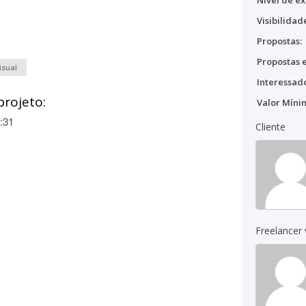
Nível de ex
Visibilidad
Propostas:
Propostas e
isual
Interessado
projeto:
Valor Míni
:31
Cliente
Freelancer