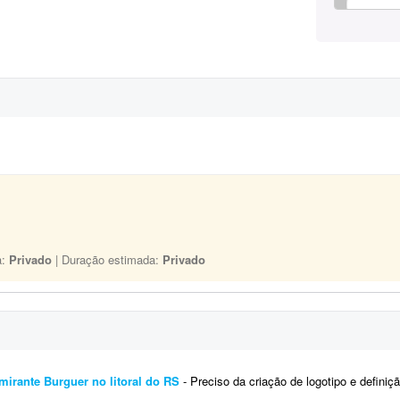
a:
Privado
| Duração estimada:
Privado
lmirante Burguer no litoral do RS
- Preciso da criação de logotipo e definição de tipografias, cores, etc., relaciona