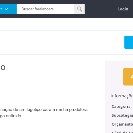
Login
rs
po
Informaçõe
Categoria:
riação de um logotipo para a minha produtora
go definido.
Subcategor
Orçamento