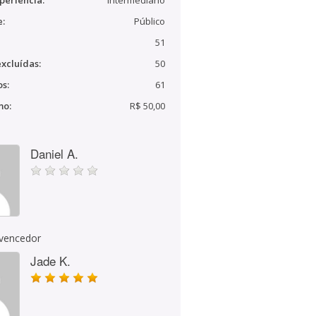
periência:
Intermediário
e:
Público
51
xcluídas:
50
s:
61
mo:
R$ 50,00
Daniel A.
 vencedor
Jade K.