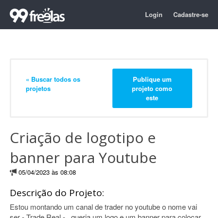
Login
Cadastre-se
« Buscar todos os
Publique um
projetos
projeto como
este
Criação de logotipo e
banner para Youtube
05/04/2023 às 08:08
Descrição do Projeto:
Estou montando um canal de trader no youtube o nome vai
ser - Trade Real - , queria um logo e um banner para colocar