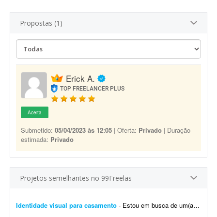
Propostas (1)
Erick A.
TOP FREELANCER PLUS
Aceita
Submetido:
05/04/2023 às 12:05
| Oferta:
Privado
| Duração
estimada:
Privado
Projetos semelhantes no 99Freelas
Identidade visual para casamento
- Estou em busca de um(a) designer para desenvolver a identidade visual para o meu casamento. O estilo será inspirado no universo medieval/encantado; temos como referência O Senhor dos A...