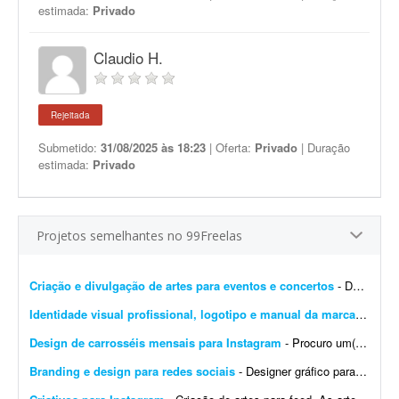
estimada:
Privado
Claudio H.
Rejeitada
Submetido:
31/08/2025 às 18:23
| Oferta:
Privado
| Duração
estimada:
Privado
Projetos semelhantes no 99Freelas
Criação e divulgação de artes para eventos e concertos
- Dar visibilidade por meio de publicidade, marketing, imagens 4D, propagandas, digitações, criação de logotipos e artes em geral. O objetivo é inovar na forma com...
Identidade visual profissional, logotipo e manual da marca
- Crio u
Design de carrosséis mensais para Instagram
- Procuro um(a) designer para criar 4 carrosséis por mês para o Instagram de uma franquia de uma rede de farmácias. A marca já tem identidade visual definida pela rede/mat...
Branding e design para redes sociais
- Designer gráfico para startup SaaS na área da saúde (projeto inicial com possibilidade de longo prazo) Sobre a empresa A Sulnex é uma startup SaaS brasileira em desenv...