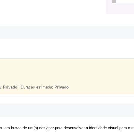
a:
Privado
| Duração estimada:
Privado
m busca de um(a) designer para desenvolver a identidade visual para o meu casamento. O estilo será inspirado no univers