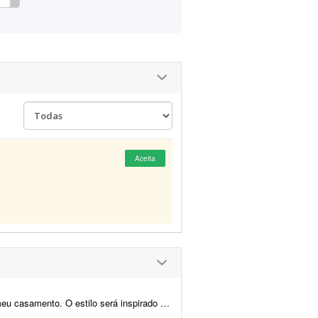
Aceita
o medieval/encantado; temos como referência O Senhor dos A...