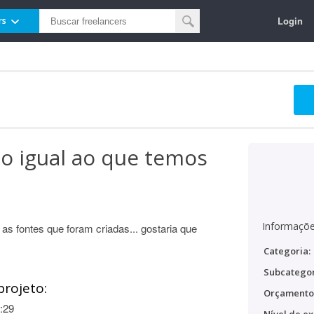
Login
rs
po igual ao que temos
Informaçõe
as fontes que foram criadas... gostaria que
Categoria:
Subcategor
projeto:
Orçamento
:29