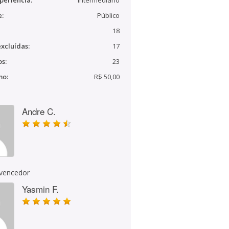
periência:
Intermediário
e:
Público
18
xcluídas:
17
s:
23
mo:
R$ 50,00
Andre C.
 vencedor
Yasmin F.