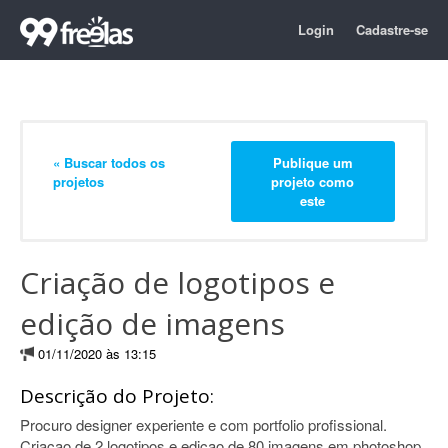
Login
Cadastre-se
« Buscar todos os
Publique um
projetos
projeto como
este
Criação de logotipos e
edição de imagens
01/11/2020 às 13:15
Descrição do Projeto:
Procuro designer experiente e com portfolio profissional.
Criacao de 2 logotipos e edicao de 80 imagens em photoshop,