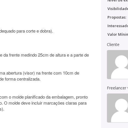
Nível de ex
Visibilidad
Propostas:
Interessado
adequado para corte e dobra).
Valor Míni
Cliente
te da frente medindo 25cm de altura e a parte de
uma abertura (visor) na frente com 10cm de
de forma centralizada.
Freelancer
l com o molde planificado da embalagem, pronto
o. O molde deve incluir marcações claras para
s).