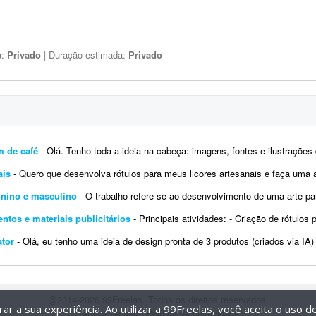
a:
Privado
| Duração estimada:
Privado
m de café
- Olá. Tenho toda a ideia na cabeça: imagens, fontes e ilustrações de exemplo, mas preciso montar ess
ais
- Quero que desenvolva rótulos para meus licores artesanais e faça uma análise do logotipo
inino e masculino
- O trabalho refere-se ao desenvolvimento de uma arte para rótulo (feminino e masculino), devendo conter
ntos e materiais publicitários
- Principais atividades: - Criação de rótulos para suplementos alimentare
ator
- Olá, eu tenho uma ideia de design pronta de 3 produtos (criados via IA) e gostaria que essa ideia fosse replicada nos gab
@2014-2026 99Freelas. Todos os direitos reservados.
r a sua experiência. Ao utilizar a 99Freelas, você aceita o uso 
Termos de uso
|
Política de privacidade