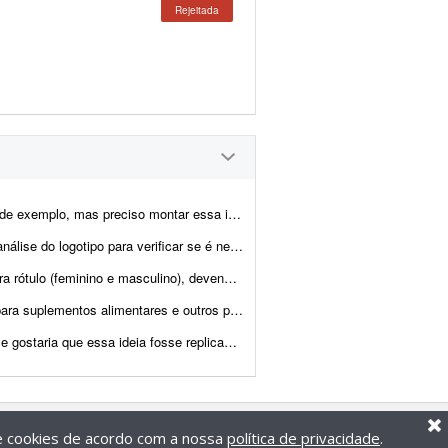
Rejeitada
a ideia em um rótulo adesivo para embalagem de café com ...
 para verificar se é necessário melhorar ou não.
 os seguintes elementos: -> Logotipo da marca; -> Indicação de volu...
s e outros produtos. - Atualização e adaptação de rótulos já e...
aritos do Illustrator que possuo, mantendo a mesma estética em...
de cookies de acordo com a nossa
política de privacidade
.