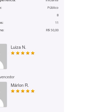
periência:
Iniciante
e:
Público
8
s:
11
mo:
R$ 50,00
Luiza N.
 vencedor
Márlon R.