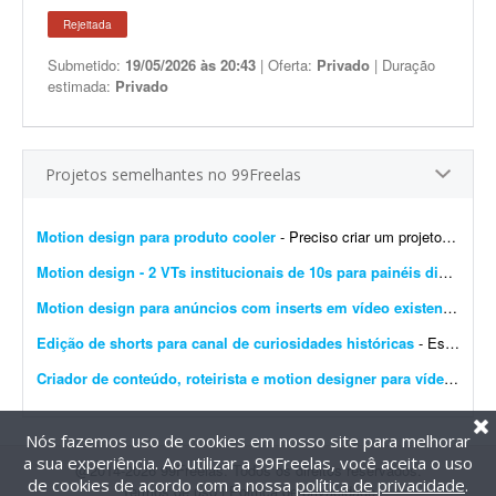
Rejeitada
Submetido:
19/05/2026 às 20:43
| Oferta:
Privado
| Duração
estimada:
Privado
Projetos semelhantes no 99Freelas
Motion design para produto cooler
- Preciso criar um projeto de motion design para o produto cooler promocional. Link do produto: https://www.rampazzo.com.br/cooler-24latas-promocional
Motion design - 2 VTs institucionais de 10s para painéis digitais
- 
Motion design para anúncios com inserts em vídeo existente (30-60s)
Edição de shorts para canal de curiosidades históricas
- Estou criando um canal de YouTube Shorts no nicho de curiosidades históricas. Procuro um editor de vídeo para uma parceria mensal. Eu vou fornecer os roteiros prontos. O trabalho se...
Criador de conteúdo, roteirista e motion designer para vídeos de economia
Nós fazemos uso de cookies em nosso site para melhorar
a sua experiência. Ao utilizar a 99Freelas, você aceita o uso
@2014-2026 99Freelas. Todos os direitos reservados.
de cookies de acordo com a nossa
política de privacidade
.
Termos de uso
|
Política de privacidade