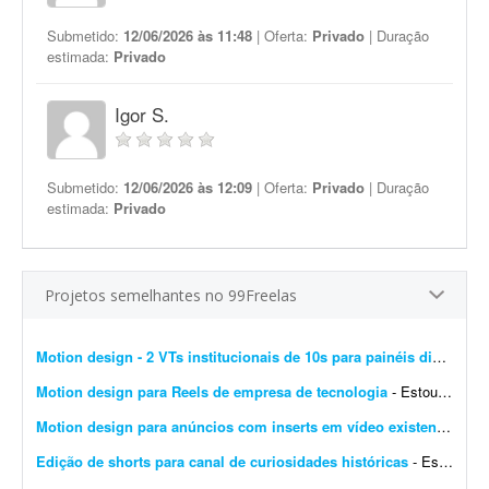
Submetido:
12/06/2026 às 11:48
| Oferta:
Privado
| Duração
estimada:
Privado
Igor S.
Submetido:
12/06/2026 às 12:09
| Oferta:
Privado
| Duração
estimada:
Privado
Projetos semelhantes no 99Freelas
Motion design - 2 VTs institucionais de 10s para painéis digitais
- 
Motion design para Reels de empresa de tecnologia
- Estou procurando um motion designer criativo para desenvolver Reels curtos (15 a 30 segundos) para uma empresa de tecnologia chamada D'Orsay Studio. Estamos no início. A empresa atua c...
Motion design para anúncios com inserts em vídeo existente (30-60s)
Edição de shorts para canal de curiosidades históricas
- Estou criando um canal de YouTube Shorts no nicho de curiosidades históricas. Procuro um editor de vídeo para uma parceria mensal. Eu vou fornecer os roteiros prontos. O trabalho se...