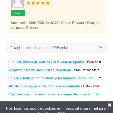
Aceita
Submetido:
28/04/2023 às 23:20
| Oferta:
Privado
| Duração
estimada:
Privado
Projetos semelhantes no 99Freelas
Publicar álbuns de música (10 faixas) no Spotify
- Preciso de ajuda para publicar 10 músicas no Spotify. Basicamente, preciso que alguém me ajude a subir essas 10 faixas no Spotify, organizadas em dois álbuns: - 1 álbu...
Vocalista para música eletrônica autoral
- Procuro vocalista para música eletrônica autoral. Estou buscando uma pessoa para gravar os vocais de uma faixa autoral. Dou preferência por voz feminina, mas também esto...
Edição e tratamento de áudio para narração (YouTube)
- Projeto: Editor de Áudio para Narração (YouTube) Estou procurando um editor de áudio freelancer para realizar a limpeza e o tratamento das minhas narraçõe...
Mix de músicas para cerimônia de casamento
- Estou ensaiando para uma amiga que vai se casar e preciso montar um mix com a junção de 4 músicas, com duração total de aproximadamente 4 minutos. Preciso de alg...
Criar melodia, gravação de voz e arranjo demo para música sertaneja
Nós fazemos uso de cookies em nosso site para melhorar