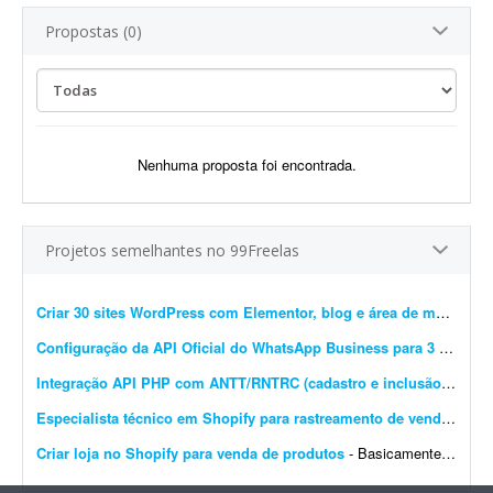
Propostas (0)
Nenhuma proposta foi encontrada.
Projetos semelhantes no 99Freelas
Criar 30 sites WordPress com Elementor, blog e área de membros
Configuração da API Oficial do WhatsApp Business para 3 instâncias
Integração API PHP com ANTT/RNTRC (cadastro e inclusão)
- Prec
Especialista técnico em Shopify para rastreamento de vendas e Meta Pixel
Criar loja no Shopify para venda de produtos
- Basicamente, quero que o site seja construído do zero e configurado no Shopify para venda de produtos. O carrinho de compras deve ter upsell. O produto deve ser configurado com variantes: a...