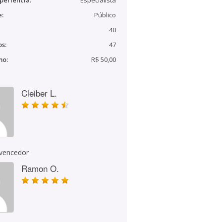
periência:
Especialista
e:
Público
40
s:
47
mo:
R$ 50,00
Cleiber L.
 vencedor
Ramon O.