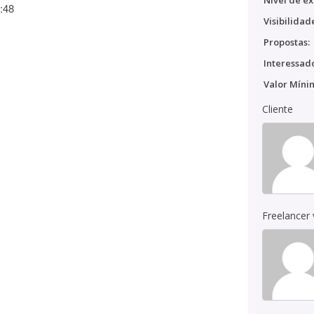
Nível de ex
:48
Visibilidad
Propostas:
Interessado
Valor Míni
Cliente
Freelancer