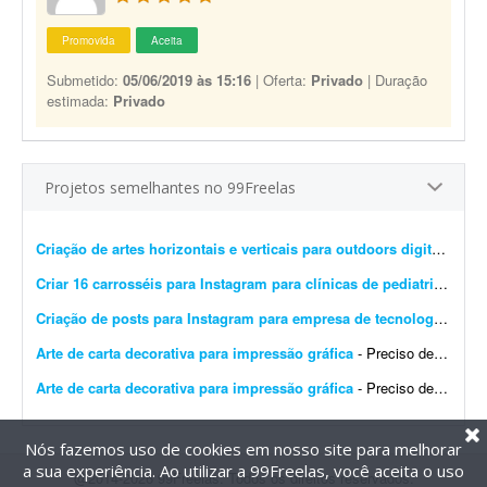
Promovida
Aceita
Submetido:
05/06/2019 às 15:16
| Oferta:
Privado
| Duração
estimada:
Privado
Projetos semelhantes no 99Freelas
Criação de artes horizontais e verticais para outdoors digitais
- Pre
Criar 16 carrosséis para Instagram para clínicas de pediatria
- Preci
Criação de posts para Instagram para empresa de tecnologia
- Esto
Arte de carta decorativa para impressão gráfica
- Preciso de um design para imprimir uma carta decorativa na gráfica. A arte deve ser editável em PDF, conforme exigido pela gráfica. Quero unir dois elementos: o lobo ficar&aac...
Arte de carta decorativa para impressão gráfica
- Preciso de um design para imprimir uma carta decorativa na gráfica. A arte deve ser editável em PDF, conforme exigido pela gráfica. Quero unir dois elementos: o lobo no cart&a...
Nós fazemos uso de cookies em nosso site para melhorar
a sua experiência. Ao utilizar a 99Freelas, você aceita o uso
@2014-2026 99Freelas. Todos os direitos reservados.