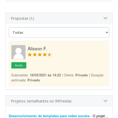
Propostas (1)
Alisson F.
Aceita
Submetido:
16/03/2021 às 14:22
| Oferta:
Privado
| Duração
estimada:
Privado
Projetos semelhantes no 99Freelas
Desenvolvimento de templates para redes sociais
- O projeto consiste em: Dar continuidade a uma identidade visual já existente (logotipo, paleta e tipografia já estão prontos). Já possuem brand kit pronto e a demo da p...