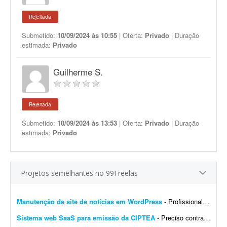
Rejeitada
Submetido:
10/09/2024 às 10:55
| Oferta:
Privado
| Duração
estimada:
Privado
Guilherme S.
Rejeitada
Submetido:
10/09/2024 às 13:53
| Oferta:
Privado
| Duração
estimada:
Privado
Projetos semelhantes no 99Freelas
Manutenção de site de notícias em WordPress
- Profissional para realizar manutenção, configuração de automações, melhoria visual e atualização de site de notícias em WordPress. At...
Sistema web SaaS para emissão da CIPTEA
- Preciso contratar um desenvolvedor ou equipe para criar um sistema web (SaaS multi-tenant) voltado para a emissão digital da CIPTEA (Carteira de Identificação da Pessoa com Tra...