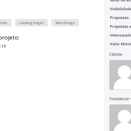
Nível de ex
Visibilidad
Propostas:
bsite
Landing Pages
Web Design
Propostas e
Interessado
projeto:
Valor Míni
:14
Cliente
Freelancer