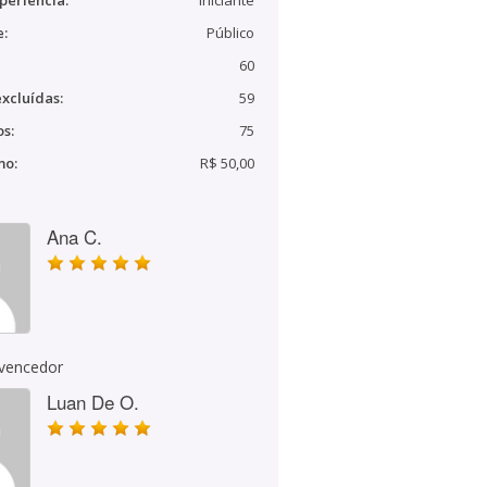
periência:
Iniciante
e:
Público
60
xcluídas:
59
s:
75
mo:
R$ 50,00
Ana C.
 vencedor
Luan De O.