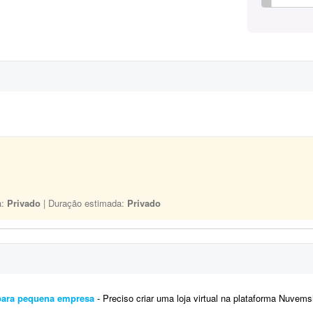
a:
Privado
| Duração estimada:
Privado
 para pequena empresa
- Preciso criar uma loja virtual na plataforma Nuvemshop para uma pequena empresa que está começand