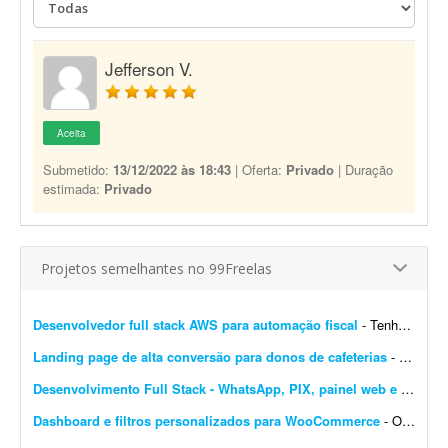
Jefferson V.
Aceita
Submetido:
13/12/2022 às 18:43
| Oferta:
Privado
| Duração
estimada:
Privado
Projetos semelhantes no 99Freelas
Desenvolvedor full stack AWS para automação fiscal
- Tenho uma plataforma de automação fiscal rodando em AWS - ela pega os dados do sistema do cliente, calcula os impostos e emite a nota fiscal automaticamente. Preciso de alguém...
Landing page de alta conversão para donos de cafeterias
- Sou gestor de tráfego especializado em cafeterias e cafés e preciso de uma landing page de alta conversão para captar leads (donos de cafeterias) que chegam pelos meus an&uacut...
Desenvolvimento Full Stack - WhatsApp, PIX, painel web e automação
Dashboard e filtros personalizados para WooCommerce
- Olá pessoal, Preciso transformar o dashboard padrão do WooCommerce em um painel diferenciado para clientes e vendedores; procuro solução via plugin ou via código...