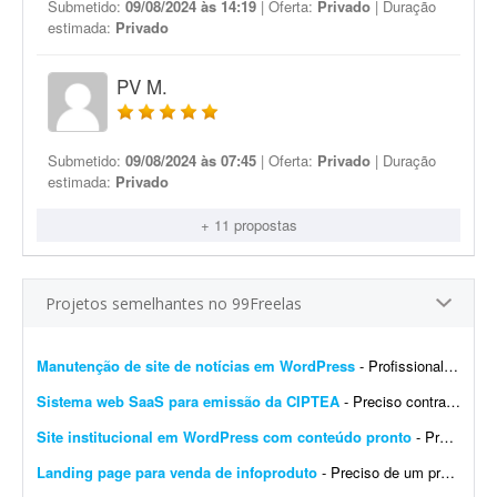
Submetido:
09/08/2024 às 14:19
| Oferta:
Privado
| Duração
estimada:
Privado
PV M.
Submetido:
09/08/2024 às 07:45
| Oferta:
Privado
| Duração
estimada:
Privado
+ 11 propostas
Projetos semelhantes no 99Freelas
Manutenção de site de notícias em WordPress
- Profissional para realizar manutenção, configuração de automações, melhoria visual e atualização de site de notícias em WordPress. At...
Sistema web SaaS para emissão da CIPTEA
- Preciso contratar um desenvolvedor ou equipe para criar um sistema web (SaaS multi-tenant) voltado para a emissão digital da CIPTEA (Carteira de Identificação da Pessoa com Tra...
Site institucional em WordPress com conteúdo pronto
- Preciso de um desenvolvedor WordPress para criar um site institucional simples, de aproximadamente 5 páginas (Home). - O projeto é cultural (Cuidadores da Memória - Encontro R...
Landing page para venda de infoproduto
- Preciso de um profissional que crie uma landing page com foco em conversão para um infoproduto. A página deve ter conteúdo e layout focados em vendas, com elementos que incent...