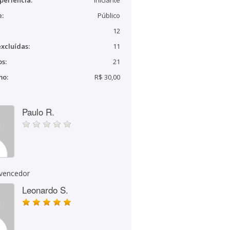
periência:
Iniciante
e:
Público
12
xcluídas:
11
s:
21
mo:
R$ 30,00
Paulo R.
 vencedor
Leonardo S.