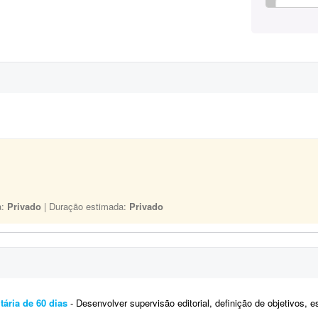
a:
Privado
| Duração estimada:
Privado
tária de 60 dias
- Desenvolver supervisão editorial, definição de objetivos, escrita de títulos e blocos de texto 