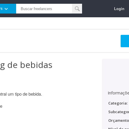
Login
rs
og de bebidas
Informaçõe
tral um tipo de bebida.
Categoria:
ce
Subcategor
Orçamento