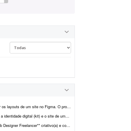
 contempla a criação do layout da página inicial e de p...
ra. Também haverá demanda para criar o site de uma transportadora. Ambos já est&atild...
nvolver layouts modernos e funcionais para projetos web. Projeto pa...