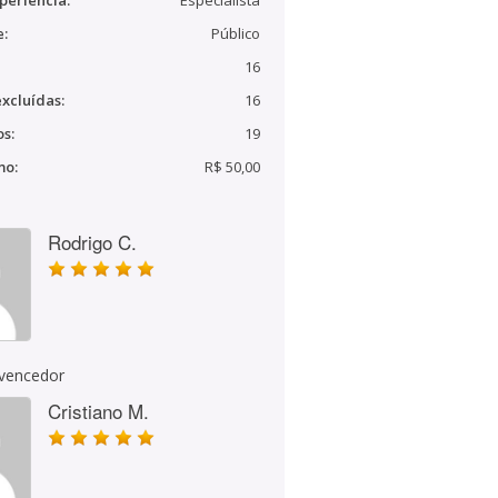
periência:
Especialista
e:
Público
16
xcluídas:
16
s:
19
mo:
R$ 50,00
Rodrigo C.
 vencedor
Cristiano M.