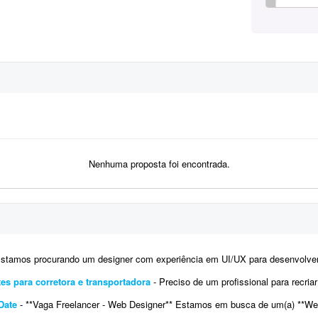
Nenhuma proposta foi encontrada.
tamos procurando um designer com experiência em UI/UX para desenvolver os layouts de um site no Figma. O projeto
tes para corretora e transportadora
- Preciso de um profissional para recriar a identidade digital (kit) e o site de uma correto
Date
- **Vaga Freelancer - Web Designer** Estamos em busca de um(a) **Web Designer Freelancer** criativo(a) e comprometido(a) para dese