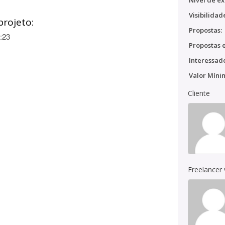
Nível de ex
Visibilidad
projeto:
Propostas:
:23
Propostas e
Interessado
Valor Míni
Cliente
Freelancer