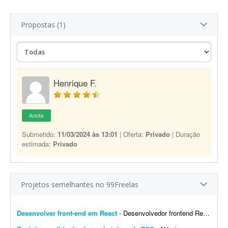
Propostas (1)
Henrique F.
Aceita
Submetido:
11/03/2024 às 13:01
| Oferta:
Privado
| Duração
estimada:
Privado
Projetos semelhantes no 99Freelas
Desenvolver front-end em React
- Desenvolvedor frontend React com Tailwind CSS. Experiência na integração de APIs REST e autenticação por token (AWS Cognito é diferencial). O design j&aacut...