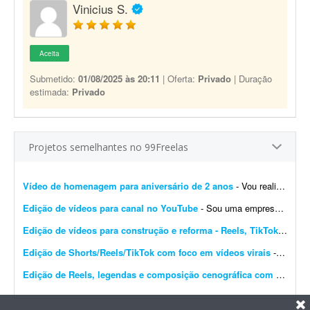
Vinicius S.
Aceita
Submetido:
01/08/2025 às 20:11
| Oferta:
Privado
| Duração
estimada:
Privado
Projetos semelhantes no 99Freelas
Vídeo de homenagem para aniversário de 2 anos
- Vou realizar o aniversário do meu filho de 2 anos na próxima sexta-feira. Gostaria de um vídeo animado contando a minha história com minha esposa (namoro e casamento), a...
Edição de vídeos para canal no YouTube
- Sou uma empresa à procura de editor de vídeo para canal no YouTube. Preciso de pessoas disponíveis para fazer esse trabalho para mim, pois não tenho tempo nem disponibil...
Edição de vídeos para construção e reforma - Reels, TikTok e anúncios
Edição de Shorts/Reels/TikTok com foco em vídeos virais
- Olá! Meu nome é Arthur e sou proprietário da Carioca Artesanato, uma marca especializada em peças artesanais feitas com pedras naturais, cristais e resina. Estou procur...
Edição de Reels, legendas e composição cenográfica com identidade da marca