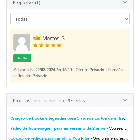
Propostas (1)
Mentes S.
Aceita
Submetido:
22/03/2024 às 15:11
| Oferta:
Privado
| Duração
estimada:
Privado
Projetos semelhantes no 99Freelas
Criação de hooks e legendas para 5 vídeos curtos de entrevistas
- 
Vídeo de homenagem para aniversário de 2 anos
- Vou realizar o aniversário do meu filho de 2 anos na próxima sexta-feira. Gostaria de um vídeo animado contando a minha história com minha esposa (namoro e casamento), a...
Edição de vídeos para canal no YouTube
- Sou uma empresa à procura de editor de vídeo para canal no YouTube. Preciso de pessoas disponíveis para fazer esse trabalho para mim, pois não tenho tempo nem disponibil...