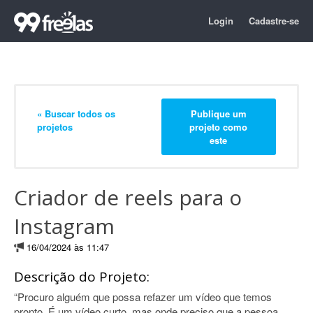
Login
Cadastre-se
« Buscar todos os
Publique um
projetos
projeto como
este
Criador de reels para o
Instagram
16/04/2024 às 11:47
Descrição do Projeto:
“Procuro alguém que possa refazer um vídeo que temos
pronto. É um vídeo curto, mas onde preciso que a pessoa