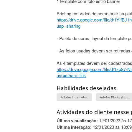
1 template com foto estilo banner
Briefing em vídeo de como criar na pla
https://drive.google.com/file/d/1Y-
usp=sharing
- Paleta de cores, layout da template po
- As fotos usadas devem ser retiradas
As 4 templates devem ser cadastradas
https://drive.google.com/file/d/1zq
usp=share_link
Habilidades desejadas:
Adobe Illustrator
Adobe Photoshop
Atividades do cliente nesse 
Última visualização:
12/01/2023 às 17
Última interação:
12/01/2023 às 18:09