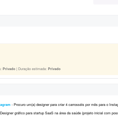
a:
Privado
| Duração estimada:
Privado
stagram
- Procuro um(a) designer para criar 4 carrosséis por mês para o Instagram de uma franquia de uma rede de farmáci
esigner gráfico para startup SaaS na área da saúde (projeto inicial com possibilidade de longo prazo) Sobre a em