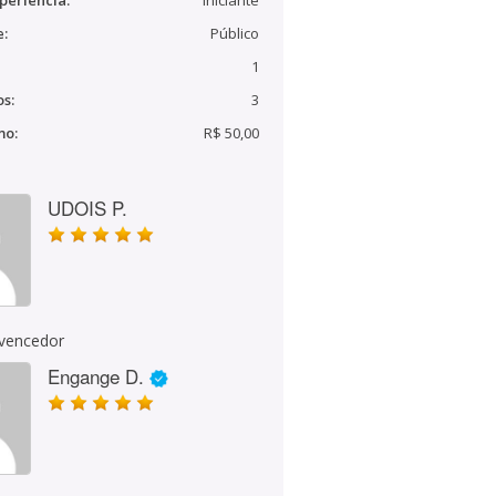
periência:
Iniciante
e:
Público
1
s:
3
mo:
R$ 50,00
UDOIS P.
 vencedor
Engange D.