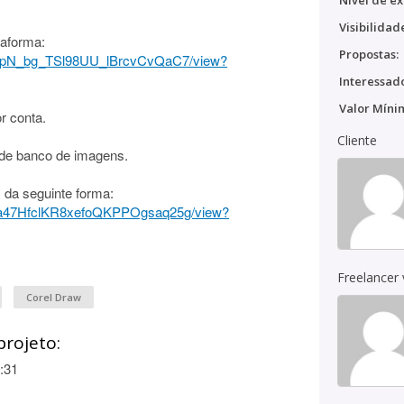
Nível de ex
Visibilidad
taforma:
Propostas:
fBJ1hpN_bg_TSl98UU_lBrcvCvQaC7/view?
Interessado
Valor Míni
r conta.
Cliente
 de banco de imagens.
 da seguinte forma:
87-Na47HfclKR8xefoQKPPOgsaq25g/view?
Freelancer
Corel Draw
projeto:
:31