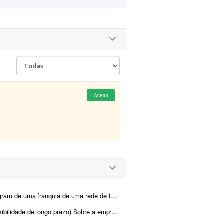
Aceita
as. A marca já tem identidade visual definida pela rede/mat...
presa A Sulnex é uma startup SaaS brasileira em desenv...