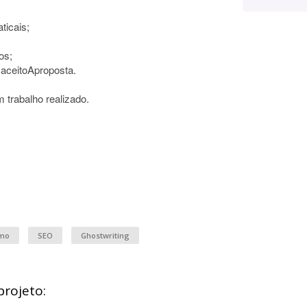
ticais;
os;
 aceitoAproposta.
m trabalho realizado.
smo
SEO
Ghostwriting
projeto: