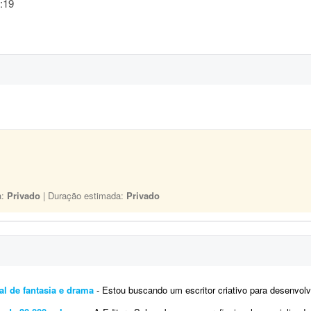
:19
a:
Privado
| Duração estimada:
Privado
al de fantasia e drama
- Estou buscando um escritor criativo para desenvolver o segundo livro de uma obra autoral já inici