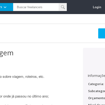
Login
rs
iagem
Informaçõe
o sobre viagem, roteiros, etc.
Categoria:
Subcategor
or onde já passou no último ano;
Orçamento