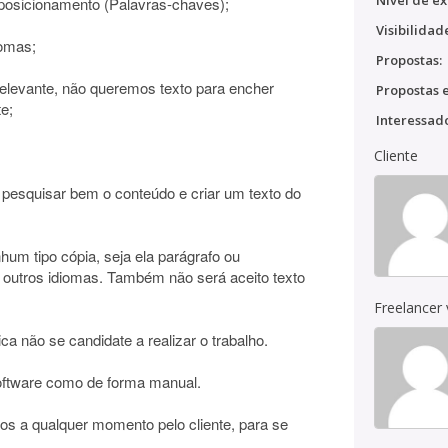
Nível de ex
posicionamento (Palavras-chaves);
Visibilidad
iomas;
Propostas:
 relevante, não queremos texto para encher
Propostas e
e;
Interessado
Cliente
 pesquisar bem o conteúdo e criar um texto do
um tipo cópia, seja ela parágrafo ou
de outros idiomas. Também não será aceito texto
Freelancer
ica não se candidate a realizar o trabalho.
software como de forma manual.
dos a qualquer momento pelo cliente, para se