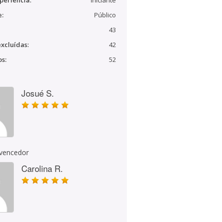
periência:
Iniciante
e:
Público
43
xcluídas:
42
s:
52
Josué S.
 vencedor
Carolina R.