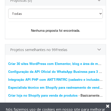
Propostas (0)
Nenhuma proposta foi encontrada.
Projetos semelhantes no 99Freelas
Criar 30 sites WordPress com Elementor, blog e área de membros
Configuração da API Oficial do WhatsApp Business para 3 instâncias
Integração API PHP com ANTT/RNTRC (cadastro e inclusão)
- Prec
Especialista técnico em Shopify para rastreamento de vendas e Meta Pixel
Criar loja no Shopify para venda de produtos
- Basicamente, quero que o site seja construído do zero e configurado no Shopify para venda de produtos. O carrinho de compras deve ter upsell. O produto deve ser configurado com variantes: a...
Nós fazemos uso de cookies em nosso site para melhorar